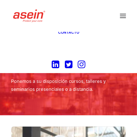
INICIO
SERVICIOS REFRACTARIOS
ASESORÍA
CURSOS
NOSOTROS
CONTACTO
Cursos
Ponemos a su disposición cursos, talleres y
seminarios presenciales o a distancia.