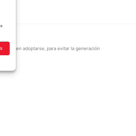
ra
as
 que deben adoptarse, para evitar la generación