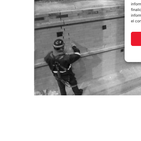
infor
final
infor
el co